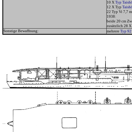
10 X
Typ Taish
12 X Typ
Taish
22 Typ Vi 7,7
1938:
beide 20 cm Zwi
zusätzlich 28 X
Sonstige Bewaffnung:
mehrere
Typ 92