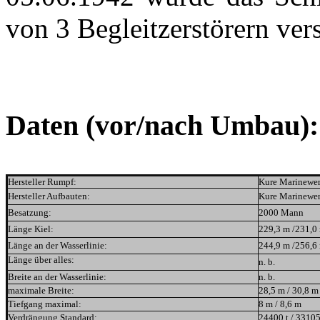
von 3 Begleitzerstörern ver
Daten (vor/nach Umbau):
Hersteller Rumpf
:
Kure Marinewer
Hersteller Aufbauten:
Kure Marinewer
Besatzung:
2000 Mann
Länge Kiel:
229,3 m /231,0
Länge an der Wasserlinie:
244,9 m /256,6
Länge über alles:
n. b.
B
reite an der Wasserlinie:
n. b.
maximale Breite:
28,5 m / 30,8 m
Tiefgang maximal:
8 m / 8,6 m
Verdrängung Standard:
24400 t / 33105