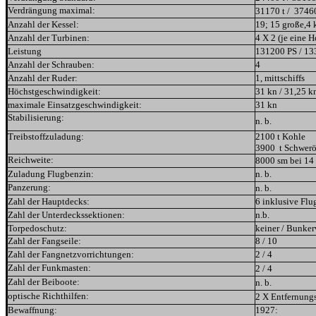
Verdrängung maximal:
31170 t / 37460
Anzahl der Kessel:
19; 15 große,4 
Anzahl der Turbinen:
4 X 2 (je eine 
Leistung
131200 PS / 13
Anzahl der Schrauben:
4
Anzahl der Ruder:
1, mittschiffs
Höchstgeschwindigkeit:
31 kn / 31,25 k
maximale Einsatzgeschwindigkeit:
31 kn
Stabilisierung:
n. b.
Treibstoffzuladung:
2100 t Kohle
3900 t Schwerö
Reichweite:
8000 sm bei 14 
Zuladung Flugbenzin:
n. b.
Panzerung:
n. b.
Zahl der Hauptdecks:
6 inklusive Fl
Zahl der Unterdeckssektionen:
n.b.
Torpedoschutz:
keiner / Bunker
Zahl der Fangseile:
8 / 10
Zahl der Fangnetzvorrichtungen:
2 / 4
Zahl der Funkmasten:
2 / 4
Zahl der Beiboote:
n. b.
optische Richthilfen:
2 X Entfernungs
Bewaffnung:
1927: