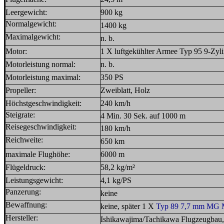
Leergewicht:
900 kg
Normalgewicht:
14
00 kg
Maximalgewicht:
n. b.
Motor:
1 X luftgekühlter Armee Typ 95 9-Zyl
Motorleistung normal:
n. b.
Motorleistung maximal:
3
50 PS
Propeller:
Zw
eiblatt, Holz
Höchstgeschwindigkeit:
240 km/h
Steigrate:
4 Min. 30 Sek. auf 1000 m
Reisegeschwindigkeit:
180 km/h
Reichweite:
650 km
maximale Flughöhe:
6000 m
Flügeldruck:
58,2 kg/m²
Leistungsgewicht:
4,1 kg/PS
Panzerung:
keine
Bewaffnung:
keine, später 1 X
Typ 89 7,7 mm MG
Hersteller:
Ishikawajima/Tachikawa Flugzeugbau