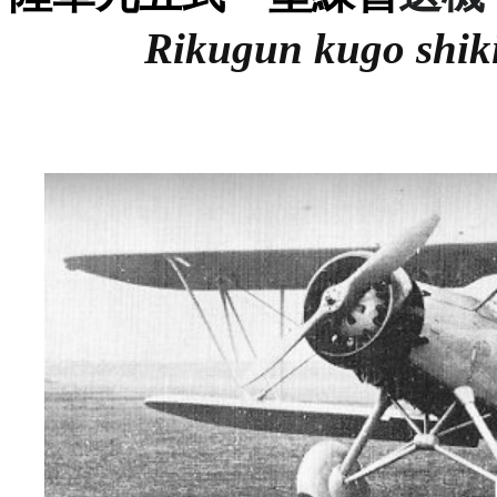
Rikugun
k
ugo shik