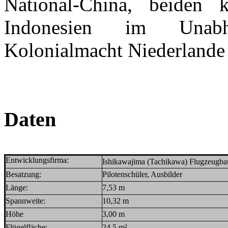
National-China, beiden 
Indonesien im Unabhä
Kolonialmacht Niederlande
Daten
Entwicklungsfirma
:
Ishikawajima (Tachikawa) Flugzeugba
Besatzung:
Pilotenschüler, Ausbilder
Länge:
7,53
m
Spannweite:
10,32 m
Höhe
3,00
m
Flügelfläche:
24,5 m²