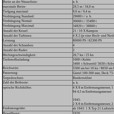
B
reite an der Wasserlinie:
n. b.
maximale Breite:
28,5 m / 34,0 m
Tiefgang maximal:
9,0 m / 9,4 m
Verdrängung Standard:
29680 t / n. b.
Verdrängung Normal:
30660 t / 35490 t
Verdrängung Maximal:
34920 t / 38860 t
Anzahl der Kessel:
21 / 10 X Kampon
Anzahl der Turbinen:
4 X 2 (je eine Hoch- und Nie
Leistung
80000 PS / 82300 PS
Anzahl der Schrauben:
4
Anzahl der Ruder:
2
Höchstgeschwindigkeit:
26,7 kn / 25 kn
Treibstoffzuladung:
1600 t Kohle
3400 t Schweröl/ 5650 t Sch
Reichweite:
5500 sm bei 16 kn / 8650 sm 
Panzerung:
Gürtel 100-300 mm; Deck 7
Torpedoschutz:
Bunkerwülste
Zahl der Beiboote:
n. b.
optische Richthilfen:
4 X 8 m Entfernungsmesser, 1
94 4,5 m Entfernungsmesser
1945:
2 X 8 m Entfernungsmesser, 2
Funkmessgeräte:
ab 1943: 1 X Typ 21 Luftzielr
Bewaffnung:
1920: