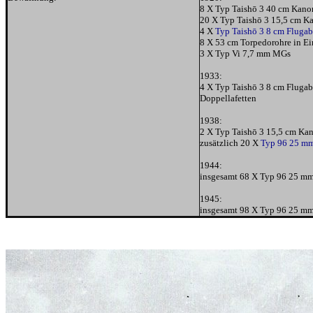
8 X Typ Taish
ō
3 40 cm Kanon
20 X Typ Taish
ō
3 15,5 cm Ka
4 X
Typ Taish
ō
3 8 cm Fluga
8 X 53 cm Torpedorohre in Ei
3 X Typ Vi 7,7 mm MGs
1933:
4 X Typ Taish
ō
3 8 cm Flugabw
Doppellafetten
1938:
2 X Typ Taish
ō
3 15,5 cm Kan
zusätzlich 20 X
Typ 96 25 m
1944:
insgesamt 68 X Typ 96 25 mm
1945:
insgesamt 98 X Typ 96 25 mm