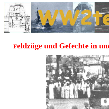
eldzüge und Gefechte in u
F